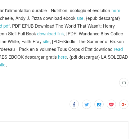
r l'alimentation durable - Nutrition, écologie et évolution
here
,
 Scheele, Andy J. Pizza download ebook
site
, {epub descargar}
d pdf
, PDF EPUB Download The World That Wasn't: Henry
enn Steil Full Book
download link
, [PDF] Wandance 8 by Coffee
anne White, Faith Pray
site
, [PDF/Kindle] The Summer of Broken
 Bordereau - Pack en 9 volumes Tous Corps d'Etat download
read
RES EBOOK descargar gratis
here
, {pdf descargar} LA SOLEDAD
site
,