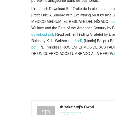
pureté intransigeante dans les bas-fonds.
Lire aussi: Download Pdf Traité de la pleine santé pa
[Pdf/ePub] A Sundae with Everything on It by Kyle
MEDICO MEDIUM. EL RESCATE DEL HÍGADO
rea
Wallace and the Fate of the American Century by B
download pdf
, Read online: Finding Grateful by Di
Rules by K. L. Walther
read pdf
, [Kindle] Batiprix
pdf
, [PDF/Kindle] HIJOS ENFERMOS DE SUS PAD
DE UN CUERPO ACOSTUMBRADO A LA HERIDA
thizakateryj's Ownd
フォロー